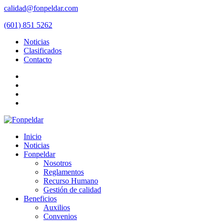
calidad@fonpeldar.com
(601) 851 5262
Noticias
Clasificados
Contacto
Inicio
Noticias
Fonpeldar
Nosotros
Reglamentos
Recurso Humano
Gestión de calidad
Beneficios
Auxilios
Convenios